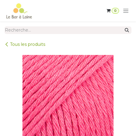
Se rendre au contenu
0
Tous les produits