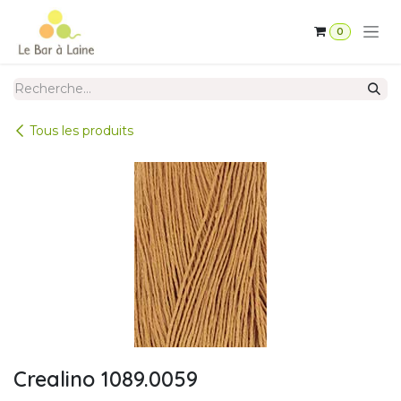
Se rendre au contenu
0
Tous les produits
Crealino 1089.0059