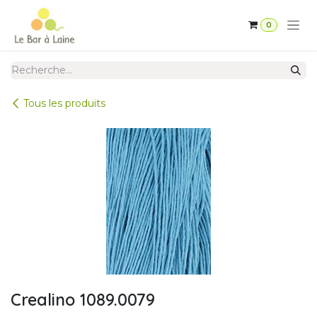
Se rendre au contenu
0
Tous les produits
Crealino 1089.0079