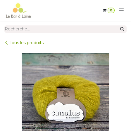
Se rendre au contenu
0
Tous les produits