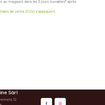
 au magasin) dans les 3 jours ouvrables* après
nérales de vente (CGV) s'appliquent
ine Sàrl
ennets 12
se