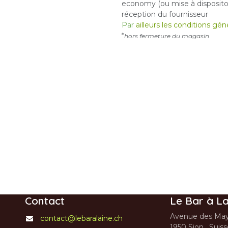
economy (ou mise à dispositon
réception du fournisseur
Par
ailleurs les conditions gé
*
hors fermeture du magasin
Contact
Le Bar à La
Avenue des May
contact@lebaralaine.ch
1950 Sion, Suis