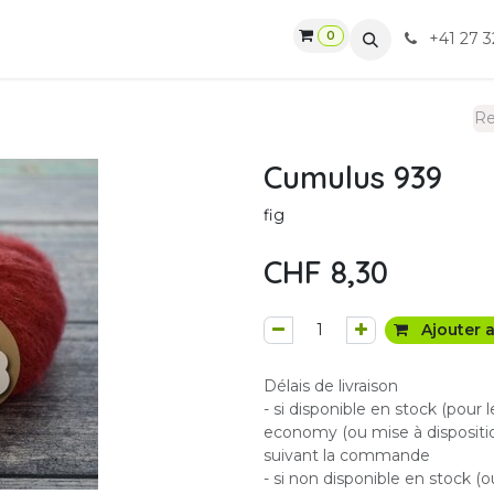
0
gasin
Ateliers
Contactez-nous
CGV
+41 27 3
Cumulus 939
fig
CHF
8,30
Ajouter a
Délais de livraison
- si disponible en stock (pour 
economy (ou mise à dispositio
suivant la commande
- si non disponible en stock (o