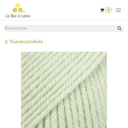
Se rendre au contenu
0
Tous les produits