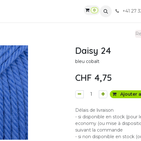
0
gasin
Ateliers
Contactez-nous
CGV
+41 27 3
Daisy 24
bleu cobalt
CHF
4,75
Ajouter a
Délais de livraison
- si disponible en stock (pour 
economy (ou mise à dispositio
suivant la commande
- si non disponible en stock (o