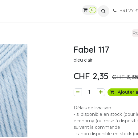
0
gasin
Ateliers
Contactez-nous
CGV
+41 27 3
Fabel 117
bleu clair
CHF
2,35
CHF
3,3
Ajouter a
Délais de livraison
- si disponible en stock (pour 
economy (ou mise à dispositio
suivant la commande
- si non disponible en stock (o