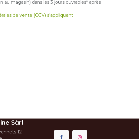
 au magasin) dans les 3 jours ouvrables* après
nérales de vente (CGV) s'appliquent
ine Sàrl
ennets 12
se