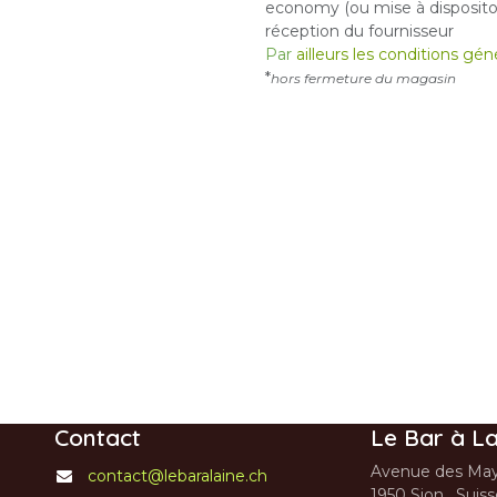
economy (ou mise à dispositon
réception du fournisseur
Par
ailleurs les conditions gé
*
hors fermeture du magasin
Contact
Le Bar à La
Avenue des May
contact@lebaralaine.ch
1950 Sion, Suis