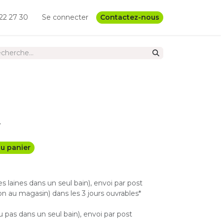
22 27 30
Se connecter
Contactez-nous
5
u panier
les laines dans un seul bain), envoi par post
n au magasin) dans les 3 jours ouvrables*
u pas dans un seul bain), envoi par post