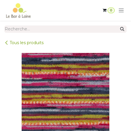
Se rendre au contenu
0
Tous les produits