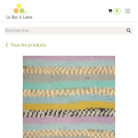
Se rendre au contenu
0
Tous les produits