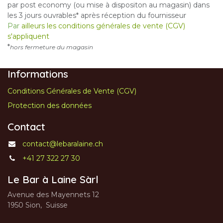
par post economy (ou mise à dispositon au magasin) dans
les 3 jours ouvrables* après réception du fournisseur
Par
ailleurs les conditions générales de vente (CGV)
s'appliquent
*
hors fermeture du magasin
Informations
Conditions Générales de Vente (CGV)
Protection des données
Contact
contact@lebaralaine.ch
+41 27 322 27 30
Le Bar à Laine Sàrl
Avenue des Mayennets 12
1950 Sion, Suisse