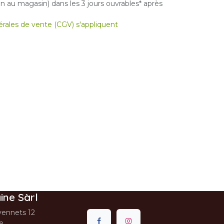
 au magasin) dans les 3 jours ouvrables* après
nérales de vente (CGV) s'appliquent
ine Sàrl
ennets 12
se