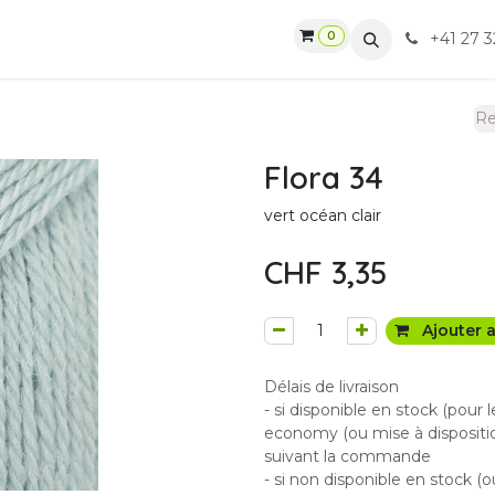
0
gasin
Ateliers
Contactez-nous
CGV
+41 27 3
Flora 34
vert océan clair
CHF
3,35
Ajouter a
Délais de livraison
- si disponible en stock (pour 
economy (ou mise à dispositio
suivant la commande
- si non disponible en stock (o