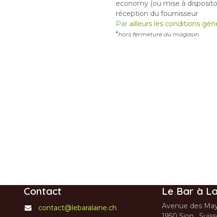
economy (ou mise à dispositon
réception du fournisseur
Par
ailleurs les conditions gé
*
hors fermeture du magasin
Contact
Le Bar à La
Avenue des May
contact@lebaralaine.ch
1950 Sion, Suis