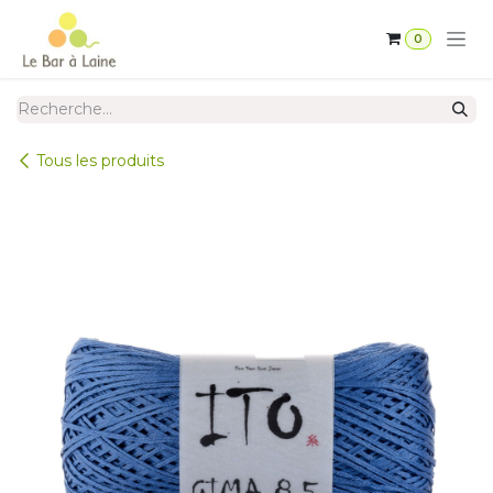
Se rendre au contenu
0
Tous les produits