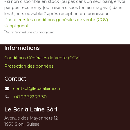
- si non disponible en stock (ou pas dans un seul bain), envoi
par post economy (ou mise à dispositon au magasin) dans
les 3 jours ouvrables* après réception du fournisseur
Par
ailleurs les conditions générales de vente (CGV)
s'appliquent
*
hors fermeture du magasin
Informations
Conditions Générales de Vente (CGV)
Protection des données
Contact
contact@lebaralaine.ch
+41 27 322 27 30
Le Bar à Laine Sàrl
Avenue des Mayennets 12
1950 Sion, Suisse