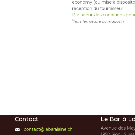
economy (ou mise à dispositon
réception du fournisseur
Par
ailleurs les conditions gé
*
hors fermeture du magasin
Contact
Le Bar à La
Avenue des May
contact@lebaralaine.ch
1950 Sion, Suis