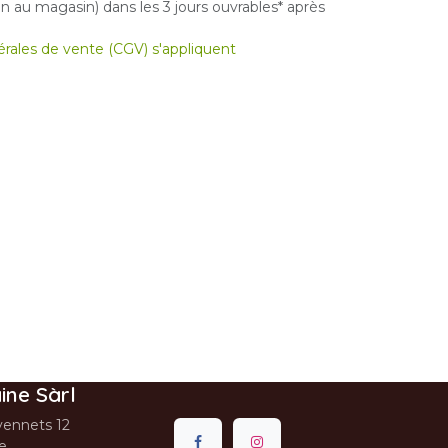
 au magasin) dans les 3 jours ouvrables* après
nérales de vente (CGV) s'appliquent
ine Sàrl
ennets 12
se