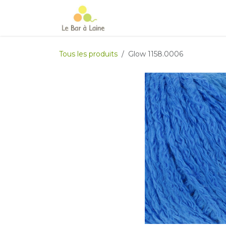
Se rendre au contenu
Accueil
e-boutique
Le Ma
Tous les produits
Glow 1158.0006