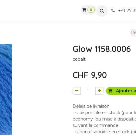
0
gasin
Ateliers
Contactez-nous
CGV
+41 27 3
Glow 1158.0006
cobalt
CHF
9,90
Ajouter a
Délais de livraison
- si disponible en stock (pour 
economy (ou mise à dispositio
suivant la commande
- si non disponible en stock (o