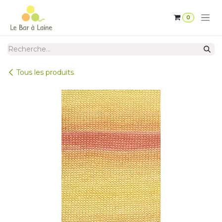
Se rendre au contenu
0
Tous les produits