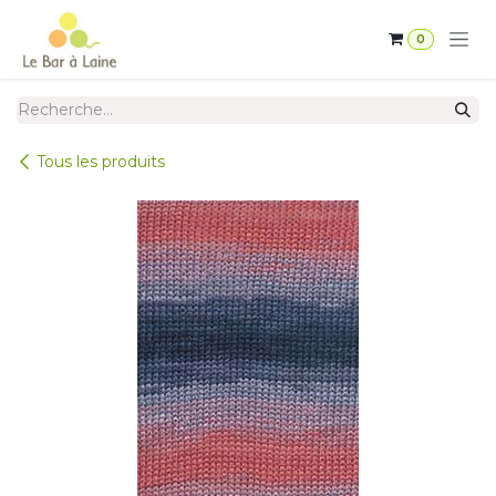
Se rendre au contenu
0
Tous les produits