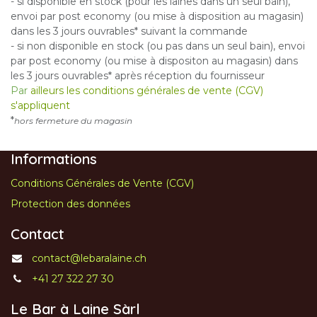
- si disponible en stock (pour les laines dans un seul bain),
envoi par post economy (ou mise à disposition au magasin)
dans les 3 jours ouvrables* suivant la commande
- si non disponible en stock (ou pas dans un seul bain), envoi
par post economy (ou mise à dispositon au magasin) dans
les 3 jours ouvrables* après réception du fournisseur
Par
ailleurs les conditions générales de vente (CGV)
s'appliquent
*
hors fermeture du magasin
Informations
Conditions Générales de Vente (CGV)
Protection des données
Contact
contact@lebaralaine.ch
+41 27 322 27 30
Le Bar à Laine Sàrl