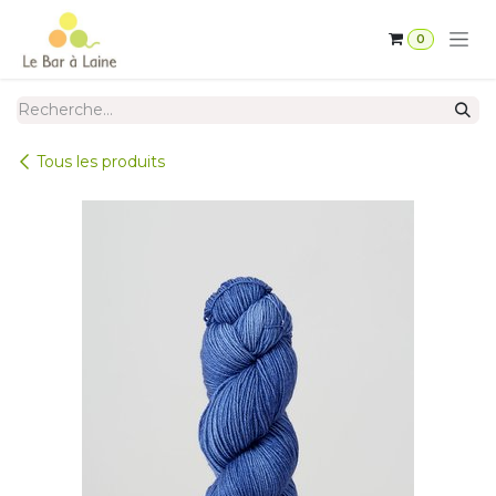
Se rendre au contenu
0
Tous les produits