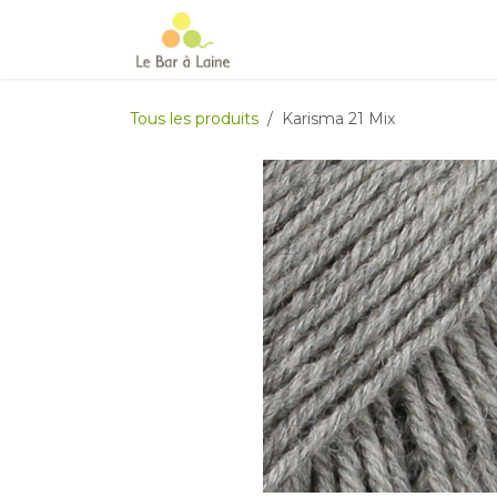
Se rendre au contenu
Accueil
e-boutique
Le Ma
Tous les produits
Karisma 21 Mix