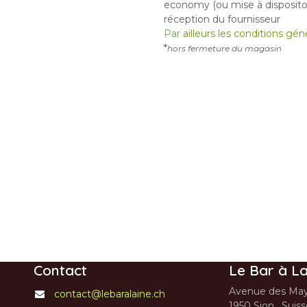
economy (ou mise à dispositon
réception du fournisseur
Par
ailleurs les conditions gé
*
hors fermeture du magasin
Contact
Le Bar à La
Avenue des May
contact@lebaralaine.ch
1950 Sion, Suis