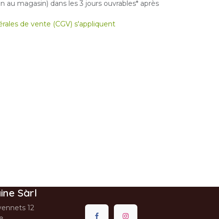
 au magasin) dans les 3 jours ouvrables* après
nérales de vente (CGV) s'appliquent
ine Sàrl
ennets 12
se