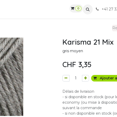
0
gasin
Ateliers
Contactez-nous
CGV
+41 27 3
Karisma 21 Mix
gris moyen
CHF
3,35
Ajouter a
Délais de livraison
- si disponible en stock (pour 
economy (ou mise à dispositio
suivant la commande
- si non disponible en stock (o