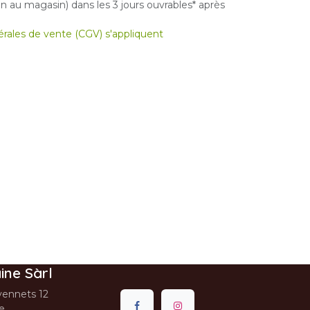
 au magasin) dans les 3 jours ouvrables* après
nérales de vente (CGV) s'appliquent
ine Sàrl
ennets 12
se