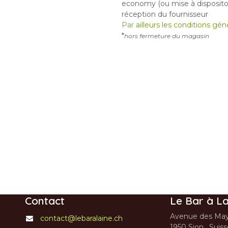
economy (ou mise à dispositon
réception du fournisseur
Par
ailleurs les conditions gé
*
hors fermeture du magasin
Contact
Le Bar à La
Avenue des May
contact@lebaralaine.ch
1950 Sion, Suis