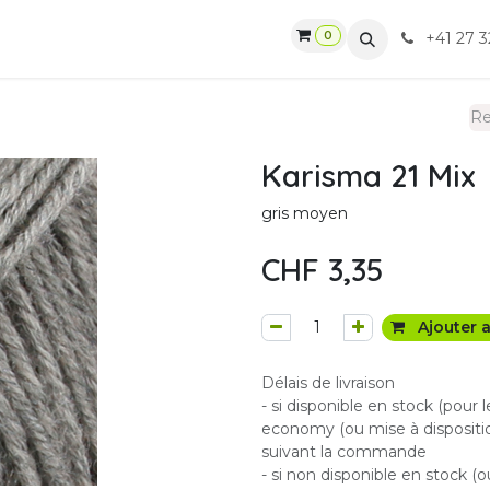
0
gasin
Ateliers
Contactez-nous
CGV
+41 27 3
Karisma 21 Mix
gris moyen
CHF
3,35
Ajouter a
Délais de livraison
- si disponible en stock (pour 
economy (ou mise à dispositio
suivant la commande
- si non disponible en stock (o