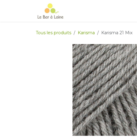
Se rendre au contenu
Accueil
e-boutique
Le Ma
Tous les produits
Karisma
Karisma 21 Mix