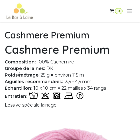
Se rendre au contenu
0
Cashmere Premium
Cashmere Premium
Composition:
100% Cachemire
Groupe de laines:
DK
Poids/métrage:
25 g = environ 115 m
Aiguilles recommandées:
3,5 - 4,5 mm
Échantillon:
10 x 10 cm = 22 mailles x 34 rangs
Entretien:
Lessive spéciale lainage!