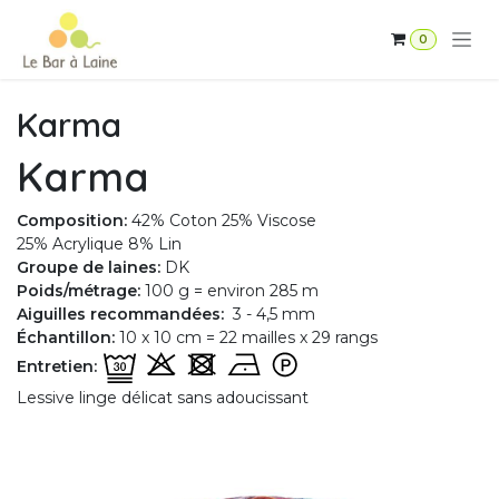
Se rendre au contenu
0
Karma
Karma
Composition:
42% Coton 25% Viscose
25% Acrylique 8% Lin
Groupe de laines:
DK
Poids/métrage:
100 g = environ 285 m
Aiguilles recommandées:
3 - 4,5 mm
Échantillon:
10 x 10 cm = 22 mailles x 29 rangs
Entretien:
Lessive linge délicat sans adoucissant