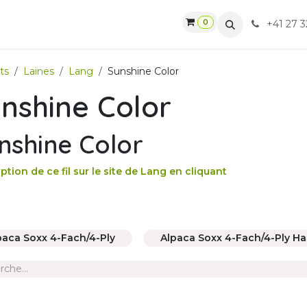
0
gasin
Ateliers
Contactez-nous
CGV
+41 27 3
ts
Laines
Lang
Sunshine Color
nshine Color
nshine Color
ption de ce fil sur le site de Lang en cliquant
paca Soxx 4-Fach/4-Ply
Alpaca Soxx 4-Fach/4-Ply H