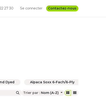
22 27 30
Se connecter
Contactez-nous
and Dyed
Alpaca Soxx 6-Fach/6-Ply
Alpaca 
Trier par :
Nom (A-Z)