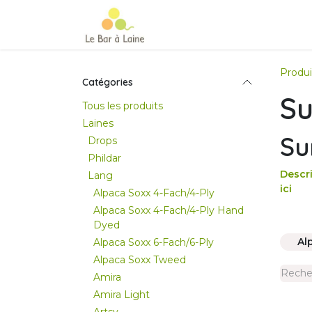
Se rendre au contenu
Accueil
e-boutique
Le Ma
Produi
Catégories
Su
Tous les produits
Laines
Su
Drops
Phildar
Descri
Lang
ici
Alpaca Soxx 4-Fach/4-Ply
Alpaca Soxx 4-Fach/4-Ply Hand
Dyed
Al
Alpaca Soxx 6-Fach/6-Ply
Alpaca Soxx Tweed
Amira
Amira Light