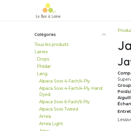
Se rendre au contenu
Accueil
e-boutique
Le Ma
Produi
Catégories
Ja
Tous les produits
Laines
Ja
Drops
Phildar
Compo
Lang
Super
Alpaca Soxx 4-Fach/4-Ply
Group
Alpaca Soxx 4-Fach/4-Ply Hand
Poids
Dyed
Aigui
Alpaca Soxx 6-Fach/6-Ply
Échant
Alpaca Soxx Tweed
Entret
Amira
Lessiv
Amira Light