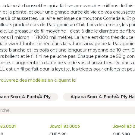
 - la laine à chaussettes qui a fait ses preuves des millions de foi
on et la pointe, et pour une grande durée de vie de vos chauss
ines à chaussettes. La laine est issue de moutons Corriedale. 
illeurs producteurs de Patagonie au Chili. Lors de la tonte, les par
pale. La grosseur de fil moyenne - c'est-à-dire le diamètre de 
rons (1 micron = 1/1000 millimètre). La laine est donc très douce
dale vivent toute l'année dans la nature sauvage de la Patagonie. 
reste blanche et les poils ont une longueur moyenne de 10 cm. Ell
rs brillent et le fil fini ne peluche pas. Chaque pelote de 50 g con
pointe. Il augmente la durée de vie de vos chaussettes. De par sa q
 est un fil parfait pour la layette, les tricots pour enfants et 
rouverez des modèles en cliquant ici
paca Soxx 4-Fach/4-Ply
Alpaca Soxx 4-Fach/4-Ply H
 83.0001
Jawoll 83.0003
Jawoll 83.
90
CHF
5,90
CHF
5,90