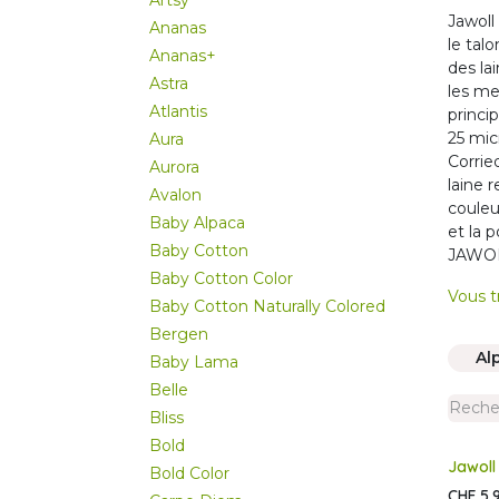
Artsy
Jawoll
Ananas
le tal
Ananas+
des la
Astra
les me
Atlantis
princi
25 mic
Aura
Corrie
Aurora
laine 
Avalon
couleu
Baby Alpaca
et la 
Baby Cotton
JAWOLL
Baby Cotton Color
Vous t
Baby Cotton Naturally Colored
Bergen
Al
Baby Lama
Belle
Bliss
Bold
Jawoll
Bold Color
CHF
5,