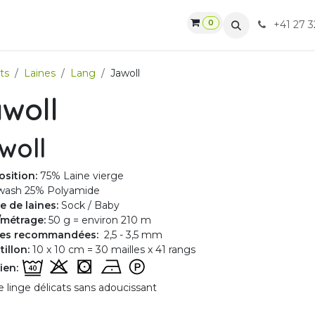
0
gasin
Ateliers
Contactez-nous
CGV
+41 27 3
ts
Laines
Lang
Jawoll
woll
woll
sition:
75% Laine vierge
wash 25% Polyamide
e de laines:
Sock / Baby
/métrage:
50 g = environ 210 m
lles recommandées:
2,5 - 3,5 mm
illon:
10 x 10 cm = 30 mailles x 41 rangs
ien:
e linge délicats sans adoucissant