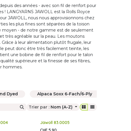
s depuis des années - avec son fil de renfort pour
ettes ! LANGYARNS JAWOLL est la Rolls Royce
Et pour JAWOLL, nous nous approvisionnons chez
ties les plus fines sont séparées de la toison
fibre moyen - de notre gamme est de seulement
 et très agréable sur la peau. Les moutons
Grâce à leur alimentation plutôt frugale, leur
e peut donc être très facilement teinte, les
tient une bobine de fil de renfort pour le talon
ualité supérieure et la finesse de ses fibres,
pour hommes.
and Dyed
Alpaca Soxx 6-Fach/6-Ply
Alpaca 
Trier par :
Nom (A-Z)
0004
Jawoll 83.0005
CHF
5,90