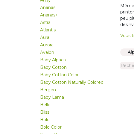
Artsy
Même s
Ananas
printe
Ananas+
peu pl
Astra
désinv
Atlantis
Vous t
Aura
Aurora
Al
Avalon
Baby Alpaca
Baby Cotton
Baby Cotton Color
Baby Cotton Naturally Colored
Bergen
Baby Lama
Belle
Bliss
Bold
Bold Color