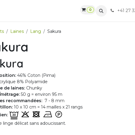
0
gasin
Ateliers
Contactez-nous
CGV
+41 27 3
ts
Laines
Lang
Sakura
akura
kura
sition:
46% Coton (Pima)
crylique 8% Polyamide
e de laines:
Chunky
/métrage:
50 g = environ 95 m
lles recommandées:
7 - 8 mm
illon:
10 x 10 cm = 14 mailles x 21 rangs
ien:
e linge délicat sans adoucissant.