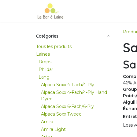
Se rendre au contenu
Accueil
e-boutique
Le Ma
Produi
Catégories
S
Tous les produits
Laines
Sa
Drops
Phildar
Compo
Lang
46% A
Alpaca Soxx 4-Fach/4-Ply
Group
Alpaca Soxx 4-Fach/4-Ply Hand
Poids
Dyed
Aigui
Alpaca Soxx 6-Fach/6-Ply
Échant
Alpaca Soxx Tweed
Entret
Amira
Lessiv
Amira Light