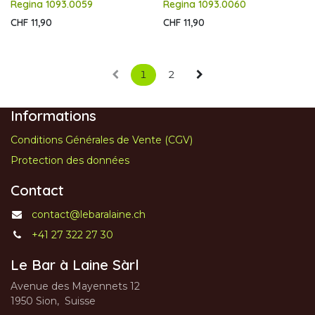
Regina 1093.0059
Regina 1093.0060
CHF
11,90
CHF
11,90
1
2
Informations
Conditions Générales de Vente (CGV)
Protection des données
Contact
contact@lebaralaine.ch
+41 27 322 27 30
Le Bar à Laine Sàrl
Avenue des Mayennets 12
1950 Sion, Suisse